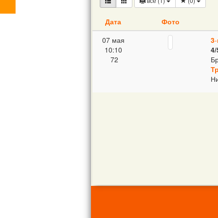
все (1)
(
0
)
Дата
Фото
07 мая
3
-
10:10
4/
72
Бр
Т
Ни