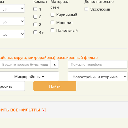
иры
Комнат
Материал
Дополнительно
стен
1
Эксклюзив
Кирпичный
2
Монолит
3
Панельный
4+
районы, округа, микрорайоны) расширенный фильтр
x
Микрорайоны
росить
Найти
ИТЬ ВСЕ ФИЛЬТРЫ
[
x
]