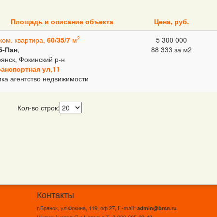
Площадь и описание объекта
Цена, руб.
2
ком. квартира,
60/35/7
м
5 300 000
5-Пан
,
88 333 за м
2
янск, Фокинский р-н
ранспортная ул,11
ка агентство недвижимости
Кол-во строк:
Контакты
г.Брянск, ул.Фокина, 119, оф.27, E-mail:
admin@brsn.ru
Шутюк Анатолий и Наталья Т. 8-920-605-09-48