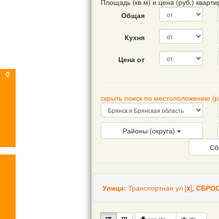
Площадь (кв.м) и цена (руб.) кварт
Общая
Кухня
Цена от
0
скрыть поиск по местоположению (
Районы (округа)
Сб
Улица:
Транспортная ул
[
x
]
,
СБРОС