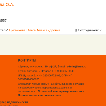
ва О.А.
6557
тель:
Цыганкова Ольга Александровна
Сотрудников: 2
Контакты
г.Брянск, ул.Фокина, 119, оф.27, E-mail:
admin@brsn.ru
Шутюк Анатолий и Наталья Т. 8-920-605-09-48
ИП Шутюк А.В. ИНН 323406772406, ОГРНИП
308325424000025
Отправляя любую форму на сайте, вы даете согласие
на обработку своих персональных данных и
соглашаетесь с
и
Политикой конфеденциальности
Пользовательским соглашением
ервер недвижимости
арше 16+ лет