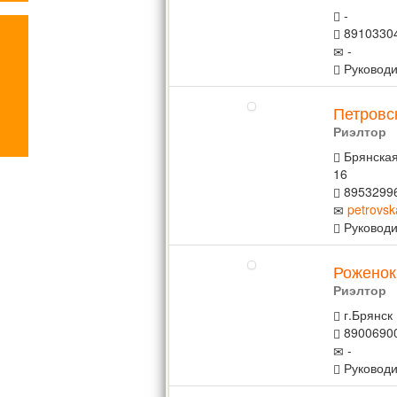
-
8910330
-
Руководи
Петровс
Риэлтор
Брянская
16
8953299
petrovsk
Руководи
Роженок
Риэлтор
г.Брянск
8900690
-
Руководи