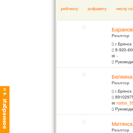
рейтингу
алфавиту
числу с
Баранов
Риэлтор
г.Брянск
8-920-60
-
Руководи
Белкина
Риэлтор
0
г.Брянск
8910297
rodos_5
Руководи
Митянск
Риэлтор