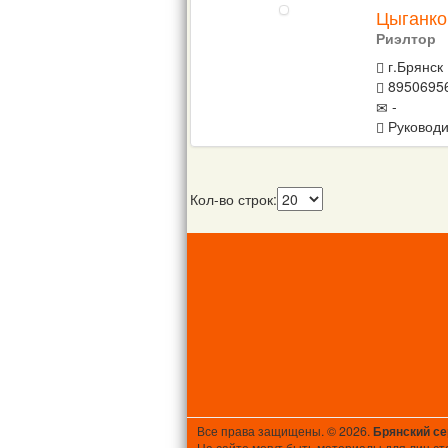
Цыганко
Риэлтор
г.Брянск
8950695
-
Руководи
Кол-во строк:
Все права защищены. © 2026.
Брянский с
На сайте могут быть материалы для лиц ст