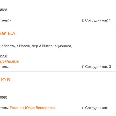
4528
тель: -
Сотрудников: 1
кая Е.А.
 область, г.Навля, пер.3 Интернационала,
6556
aj3@mail.ru
тель: -
Сотрудников: 3
 Ю.В.
0060
тель:
Роженок Юлия Викторовна
Сотрудников: 1