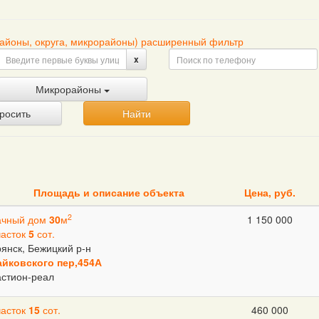
районы, округа, микрорайоны) расширенный фильтр
x
Микрорайоны
росить
Найти
Площадь и описание объекта
Цена, руб.
2
ачный дом
30
м
1 150 000
часток
5
сот.
янск, Бежицкий р-н
айковского пер,454А
астион-реал
часток
15
сот.
460 000