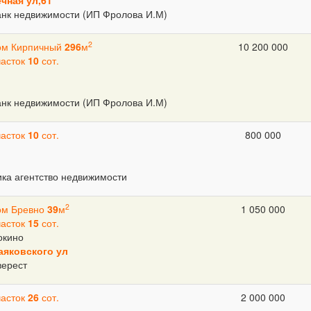
чная ул,61
анк недвижимости (ИП Фролова И.М)
2
ом Кирпичный
296
м
10 200 000
часток
10
сот.
анк недвижимости (ИП Фролова И.М)
часток
10
сот.
800 000
ка агентство недвижимости
2
ом Бревно
39
м
1 050 000
часток
15
сот.
окино
аяковского ул
верест
часток
26
сот.
2 000 000