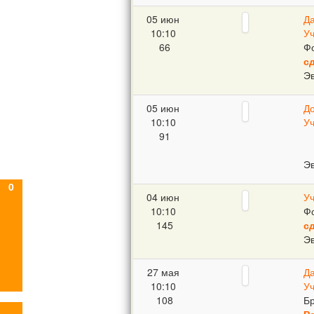
05 июн
Д
10:10
У
66
Ф
с
Э
05 июн
Д
10:10
У
91
Э
0
04 июн
У
10:10
Ф
145
с
Э
27 мая
Д
10:10
У
108
Бр