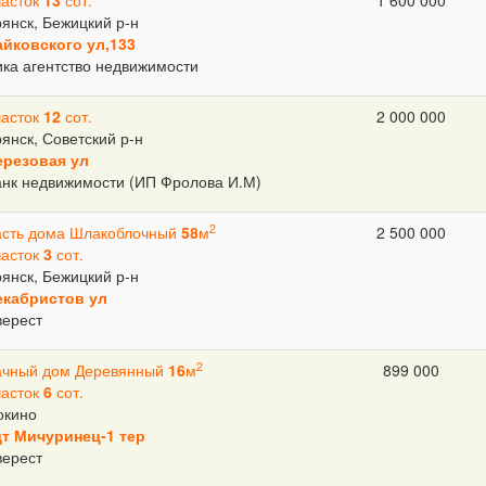
часток
13
сот.
1 600 000
янск, Бежицкий р-н
айковского ул,133
ка агентство недвижимости
часток
12
сот.
2 000 000
янск, Советский р-н
ерезовая ул
анк недвижимости (ИП Фролова И.М)
2
асть дома Шлакоблочный
58
м
2 500 000
часток
3
сот.
янск, Бежицкий р-н
екабристов ул
верест
2
ачный дом Деревянный
16
м
899 000
часток
6
сот.
окино
дт Мичуринец-1 тер
верест