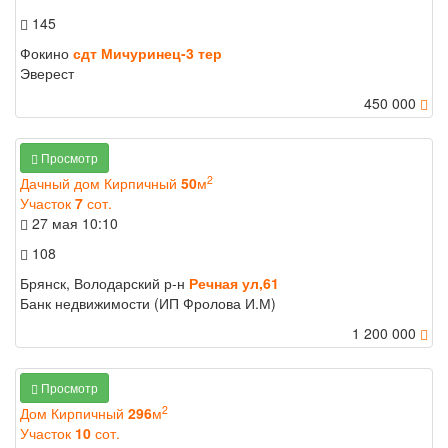
145
Фокино
сдт Мичуринец-3 тер
Эверест
450 000
Просмотр
2
Дачный дом Кирпичный
50
м
Участок
7
сот.
27 мая
10:10
108
Брянск, Володарский р-н
Речная ул,61
Банк недвижимости (ИП Фролова И.М)
1 200 000
Просмотр
2
Дом Кирпичный
296
м
Участок
10
сот.