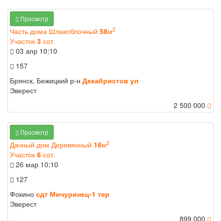
Просмотр
2
Часть дома Шлакоблочный
58
м
Участок
3
сот.
03 апр
10:10
157
Брянск, Бежицкий р-н
Декабристов ул
Эверест
2 500 000
Просмотр
2
Дачный дом Деревянный
16
м
Участок
6
сот.
26 мар
10:10
127
Фокино
сдт Мичуринец-1 тер
Эверест
899 000