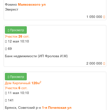
Фокино
Маяковского ул
Эверест
1 050 000
Просмотр
Участок
26
сот.
12 мая
10:10
69
Банк недвижимости (ИП Фролова И.М)
2 000 000
Просмотр
2
Дом Кирпичный
120
м
Участок
6
сот.
11 мая
10:10
141
Брянск, Советский р-н
1-я Почепская ул