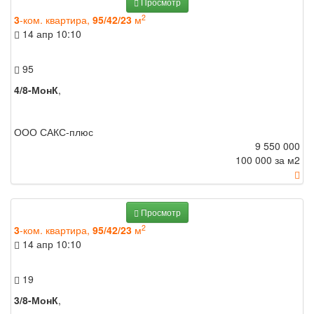
Просмотр
2
3
-ком. квартира,
95/42/23
м
14 апр
10:10
95
4/8-МонК
,
ООО САКС-плюс
9 550 000
100 000 за м
2
Просмотр
2
3
-ком. квартира,
95/42/23
м
14 апр
10:10
19
3/8-МонК
,