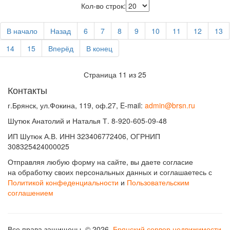
Кол-во строк:
В начало
Назад
6
7
8
9
10
11
12
13
14
15
Вперёд
В конец
Страница 11 из 25
Контакты
г.Брянск, ул.Фокина, 119, оф.27, E-mail:
admin@brsn.ru
Шутюк Анатолий и Наталья Т. 8-920-605-09-48
ИП Шутюк А.В. ИНН 323406772406, ОГРНИП
308325424000025
Отправляя любую форму на сайте, вы даете согласие
на обработку своих персональных данных и соглашаетесь с
Политикой конфеденциальности
и
Пользовательским
соглашением
Все права защищены. © 2026.
Брянский сервер недвижимости