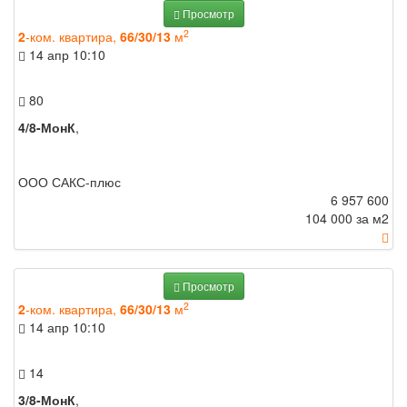
Просмотр
2
2
-ком. квартира,
66/30/13
м
14 апр
10:10
80
4/8-МонК
,
ООО САКС-плюс
6 957 600
104 000 за м
2
Просмотр
2
2
-ком. квартира,
66/30/13
м
14 апр
10:10
14
3/8-МонК
,