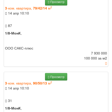
Просмотр
2
3
-ком. квартира,
79/42/14
м
14 апр
10:10
87
1/8-МонК
,
ООО САКС-плюс
7 930 000
100 000 за м
2
Просмотр
2
3
-ком. квартира,
90/50/13
м
14 апр
10:10
31
1/8-МонК
,