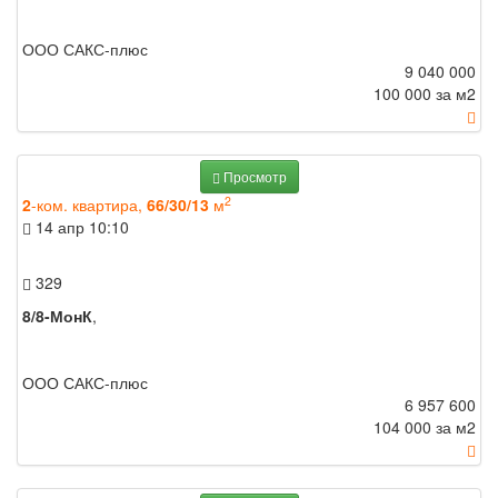
ООО САКС-плюс
9 040 000
100 000 за м
2
Просмотр
2
2
-ком. квартира,
66/30/13
м
14 апр
10:10
329
8/8-МонК
,
ООО САКС-плюс
6 957 600
104 000 за м
2