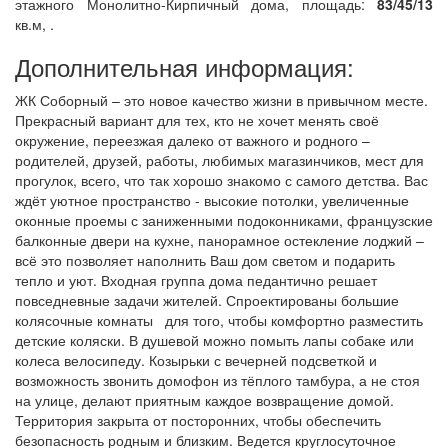
этажного Монолитно-Кирпичный дома, площадь:
83/45/13
кв.м, .
Дополнительная информация:
ЖК Соборный – это новое качество жизни в привычном месте.
Прекрасный вариант для тех, кто не хочет менять своё
окружение, переезжая далеко от важного и родного –
родителей, друзей, работы, любимых магазинчиков, мест для
прогулок, всего, что так хорошо знакомо с самого детства. Вас
ждёт уютное пространство - высокие потолки, увеличенные
оконные проемы с заниженными подоконниками, французские
балконные двери на кухне, панорамное остекление лоджий –
всё это позволяет наполнить Ваш дом светом и подарить
тепло и уют. Входная группа дома педантично решает
повседневные задачи жителей. Спроектированы большие
колясочные комнаты для того, чтобы комфортно разместить
детские коляски. В душевой можно помыть лапы собаке или
колеса велосипеду. Козырьки с вечерней подсветкой и
возможность звонить домофон из тёплого тамбура, а не стоя
на улице, делают приятным каждое возвращение домой.
Территория закрыта от посторонних, чтобы обеспечить
безопасность родным и близким. Ведется круглосуточное