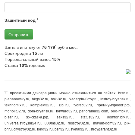
Защитный код
*
Отправить
*
Взять в ипотеку от
76 179
руб в мес.
Срок кредита
15
лет
Первоначальный взнос
15%
Ставка
10%
годовых
*
С проектными декларациями можно ознакомиться на сайтах: brsn.ru,
plehanovsky.ru, bkgs32.ru, bsk-32.ru, Nadegda-Stroy.ru, instroy-bryansk.ru,
tekhnomix.ru, komplekt32.ru, zjbi.ru, tvorec32.ru, премиумпроект.рф,
monolit32.ru, dom-bryansk.ru, forward32.ru, panorama32.com, ooo-mbk.ru,
bisan.ru, жк-сказка.рф, saks32.ru, status32.ru, komfort.brk.ru,
universalstroy.mr24.ru, 000ms32.ru, russtroy32.ru, mayak-dom32.ru, pik-
br.ru, citystroy32.ru, fond32.ru, bsr.32.ru, svetal32.ru, stroygarant32.ru