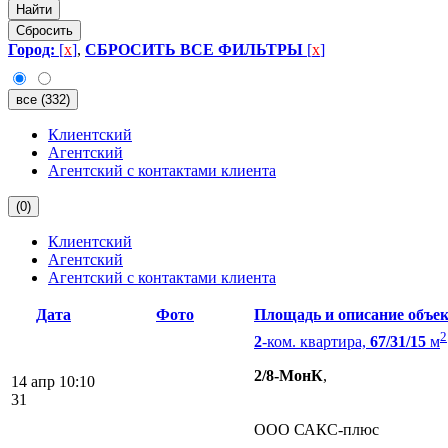
Найти
Сбросить
Город:
[
x
]
,
СБРОСИТЬ ВСЕ ФИЛЬТРЫ
[
x
]
все (332)
Клиентский
Агентский
Агентский с контактами клиента
(
0
)
Клиентский
Агентский
Агентский с контактами клиента
Дата
Фото
Площадь и описание объе
2
2
-ком. квартира,
67/31/15
м
2/8-МонК
,
14 апр
10:10
31
ООО САКС-плюс