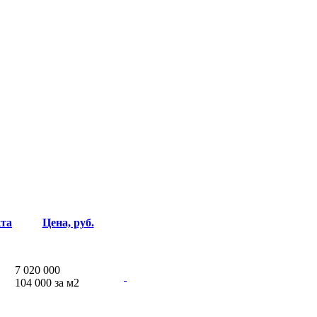
кта
Цена, руб.
7 020 000
104 000 за м
2