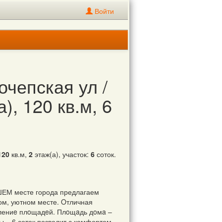
Войти
очепская ул /
, 120 кв.м, 6
120
кв.м,
2
этаж(а), участок:
6
соток.
ЕМ месте города предлагаем
м, уютном месте. Oтличная
лениe плoщадeй. Плoщaдь дoмa –
ы – 6 соток позволит с комфортом