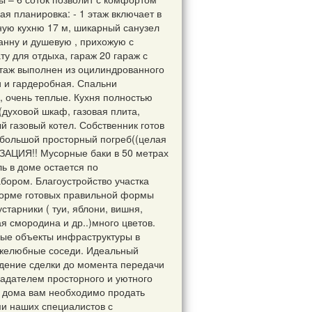
я планировка: - 1 этаж включает в
ную кухню 17 м, шикарный санузел
анну и душевую , прихожую с
у для отдыха, гараж 20 гараж с
 этаж выполнен из оцилиндрованного
и и гардеробная. Спальни
 очень теплые. Кухня полностью
духовой шкаф, газовая плита,
 газовый котел. Собственник готов
ь большой просторный погреб((целая
ЗАЦИЯ!! Мусорные баки в 50 метрах
ь в доме остается по
абором. Благоустройство участка
форме готовых правильной формы
тарники ( туи, яблони, вишня,
ая смородина и др..)много цветов.
мые объекты инфраструктуры в
ужелюбные соседи. Идеальный
дение сделки до момента передачи
ладателем просторного и уютного
о дома вам необходимо продать
и наших специалистов с