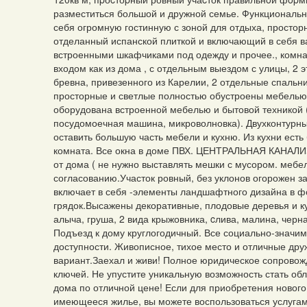
разместиться большой и дружной семье. Функциональна
себя огромную гостинную с зоной для отдыха, простор
отделанный испанской плиткой и включающий в себя в
встроенными шкафчиками под одежду и прочее., комнат
входом как из дома , с отдельным выездом с улицы, 2
бревна, привезенного из Карелии, 2 отдельные спальн
просторные и светлые полностью обустроены мебелью,
оборудована встроенной мебелью и бытовой техникой (
посудомоечная машина, микроволновка). Двухконтурный
оставить большую часть мебели и кухню. Из кухни ест
комната. Все окна в доме ПВХ. ЦЕНТРАЛЬНАЯ КАНАЛИ
от дома ( не нужно выставлять мешки с мусором. мебел
согласованию.Участок ровный, без уклонов огорожен з
включает в себя -элементы ландшафтного дизайна в 
грядок.Высажены декоративные, плодовые деревья и кус
алыча, груша, 2 вида крыжовника, cлива, малина, черн
Подъезд к дому круглогодичный. Все социально-значи
доступности. Живописное, тихое место и отличные др
вариант.Заехал и живи! Полное юридическое сопровож
ключей. Не упустите уникальную возможность стать об
дома по отличной цене! Если для приобретения новог
имеющееся жилье, вы можете воспользоваться услугам