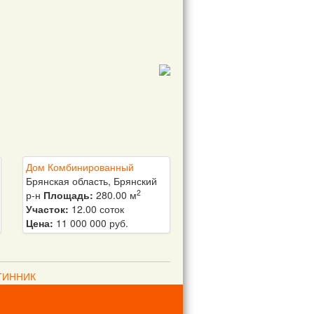
Костикова
Людмила
Николаевна
89102389997
Дом Комбинированный
Брянская область, Брянский
2
р-н
Площадь:
280.00 м
Участок:
12.00 соток
Цена:
11 000 000 руб.
ЛТИННИК