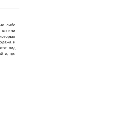
ные либо
 так или
 которые
родажа и
этот вид
йти, где