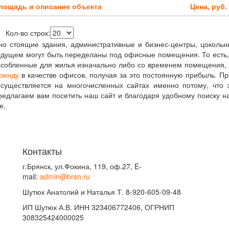
лощадь и описание объекта
Цена, руб.
Кол-во строк:
но стоящие здания, административные и бизнес-центры, цоколь
удущем могут быть переделаны под офисные помещения. То есть,
особленные для жилья изначально либо со временем помещения,
аренду
в качестве офисов, получая за это постоянную прибыль. П
существляется на многочисленных сайтах именно потому, что 
едлагаем вам посетить наш сайт и благодаря удобному поиску на
е.
Контакты
г.Брянск, ул.Фокина, 119, оф.27, E-
mail:
admin@brsn.ru
Шутюк Анатолий и Наталья Т. 8-920-605-09-48
ИП Шутюк А.В. ИНН 323406772406, ОГРНИП
308325424000025