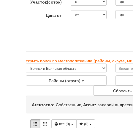
Участок(соток)
Цена от
скрыть поиск по местоположению (районы, округа, 
Районы (округа)
Сбросить
Агентство:
Собственник
,
Агент:
валерий андреев
все (0)
(
0
)