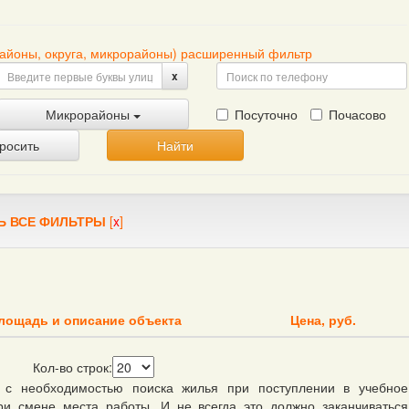
районы, округа, микрорайоны) расширенный фильтр
x
Микрорайоны
Посуточно
Почасово
росить
Найти
Ь ВСЕ ФИЛЬТРЫ
[
x
]
лощадь и описание объекта
Цена, руб.
Кол-во строк:
 с необходимостью поиска жилья при поступлении в учебное
ри смене места работы. И не всегда это должно заканчиваться