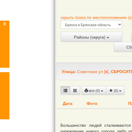
скрыть поиск по местоположению (
0
Районы (округа)
Сб
Улица:
Советская ул
[
x
]
,
СБРОСИТ
все (0)
(
0
)
Дата
Фото
П
Большинство людей сталкиваются
учреждение чужого города либо п