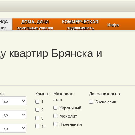
НДА
ДОМА, ДАЧИ
КОММЕРЧЕСКАЯ
Инфо
ртир
Земельные участки
Недвижимость
у квартир Брянска и
иры
Комнат
Материал
Дополнительно
стен
1
Эксклюзив
Кирпичный
2
Монолит
3
Панельный
4+