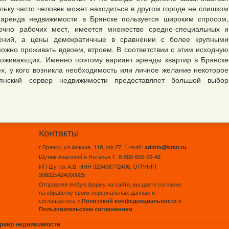
ольку часто человек может находиться в другом городе не слишком
 аренда недвижимости в Брянске пользуется широким спросом,
точно рабочих мест, имеется множество средне-специальных и
ений, а цены демократичные в сравнении с более крупными
ожно проживать вдвоем, втроем. В соответствии с этим исходную
роживающих. Именно поэтому вариант аренды квартир в Брянске
х, у кого возникла необходимость или личное желание некоторое
янский сервер недвижимости предоставляет большой выбор
Контакты
г.Брянск, ул.Фокина, 119, оф.27, E-mail:
admin@brsn.ru
Шутюк Анатолий и Наталья Т. 8-920-605-09-48
ИП Шутюк А.В. ИНН 323406772406, ОГРНИП
308325424000025
Отправляя любую форму на сайте, вы даете согласие
на обработку своих персональных данных и
соглашаетесь с
и
Политикой конфеденциальности
Пользовательским соглашением
ервер недвижимости