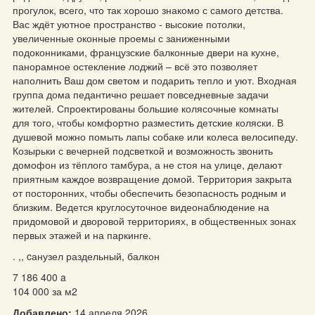
прогулок, всего, что так хорошо знакомо с самого детства.
Вас ждёт уютное пространство - высокие потолки,
увеличенные оконные проемы с заниженными
подоконниками, французские балконные двери на кухне,
панорамное остекление лоджий – всё это позволяет
наполнить Ваш дом светом и подарить тепло и уют. Входная
группа дома педантично решает повседневные задачи
жителей. Спроектированы большие колясочные комнаты
для того, чтобы комфортно разместить детские коляски. В
душевой можно помыть лапы собаке или колеса велосипеду.
Козырьки с вечерней подсветкой и возможность звонить
домофон из тёплого тамбура, а не стоя на улице, делают
приятным каждое возвращение домой. Территория закрыта
от посторонних, чтобы обеспечить безопасность родным и
близким. Ведется круглосуточное видеонаблюдение на
придомовой и дворовой территориях, в общественных зонах
первых этажей и на паркинге.
. ,, cанузел раздельный, балкон
7 186 400
a
104 000 за м
2
Добавлено:
14 апреля 2026