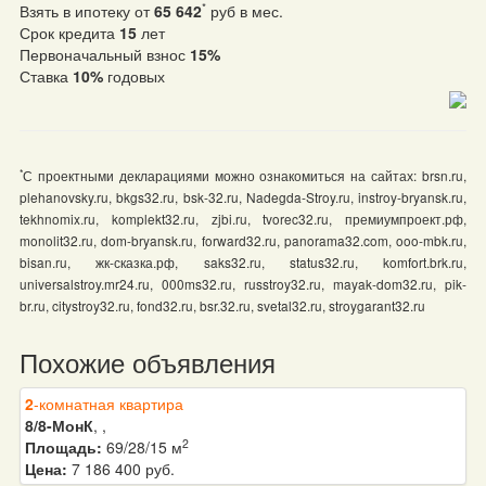
*
Взять в ипотеку от
65 642
руб в мес.
Срок кредита
15
лет
Первоначальный взнос
15%
Ставка
10%
годовых
*
С проектными декларациями можно ознакомиться на сайтах: brsn.ru,
plehanovsky.ru, bkgs32.ru, bsk-32.ru, Nadegda-Stroy.ru, instroy-bryansk.ru,
tekhnomix.ru, komplekt32.ru, zjbi.ru, tvorec32.ru, премиумпроект.рф,
monolit32.ru, dom-bryansk.ru, forward32.ru, panorama32.com, ooo-mbk.ru,
bisan.ru, жк-сказка.рф, saks32.ru, status32.ru, komfort.brk.ru,
universalstroy.mr24.ru, 000ms32.ru, russtroy32.ru, mayak-dom32.ru, pik-
br.ru, citystroy32.ru, fond32.ru, bsr.32.ru, svetal32.ru, stroygarant32.ru
Похожие объявления
2
-комнатная квартира
8/8-МонК
, ,
2
Площадь:
69/28/15 м
Цена:
7 186 400 руб.