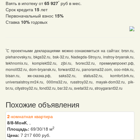
*
Взять в ипотеку от
65 927
руб в мес.
Срок кредита
15
лет
Первоначальный взнос
15%
Ставка
10%
годовых
*
С проектными декларациями можно ознакомиться на сайтах: brsn.ru,
plehanovsky.ru, bkgs32.ru, bsk-32.ru, Nadegda-Stroy.ru, instroy-bryansk.ru,
tekhnomix.ru, komplekt32.ru, zjbi.ru, tvorec32.ru, премиумпроект.рф,
monolit32.ru, dom-bryansk.ru, forward32.ru, panorama32.com, ooo-mbk.ru,
bisan.ru, жк-сказка.рф, saks32.ru, status32.ru, komfort.brk.ru,
universalstroy.mr24.ru, 000ms32.ru, russtroy32.ru, mayak-dom32.ru, pik-
br.ru, citystroy32.ru, fond32.ru, bsr.32.ru, svetal32.ru, stroygarant32.ru
Похожие объявления
2
-комнатная квартира
8/8-МонК
, ,
2
Площадь:
69/30/18 м
Цена:
7 217 600 руб.