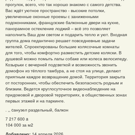
прогулок, всего, что так хорошо знакомо с самого детства.
Вас ждёт уютное пространство - высокие потолки,
увеличенные оконные проемы с заниженными
подоконниками, французские балконные двери на кухне,
панорамное остекление лоджий – всё это позволяет
наполнить Ваш дом светом и подарить тепло и уют. Входная
группа дома педантично решает повседневные задачи
жителей. Спроектированы большие колясочные комнаты
для того, чтобы комфортно разместить детские коляски. В
душевой можно помыть лапы собаке или колеса велосипеду.
Козырьки с вечерней подсветкой и возможность звонить
домофон из тёплого тамбура, а не стоя на улице, делают
приятным каждое возвращение домой. Территория закрыта
от посторонних, чтобы обеспечить безопасность родным и
близким. Ведется круглосуточное видеонаблюдение на
придомовой и дворовой территориях, в общественных зонах
первых этажей и на паркинге.
. ,, cанузел раздельный, балкон
7 217 600
a
104 000 за м
2
Добавлено:
14 апреля 2026