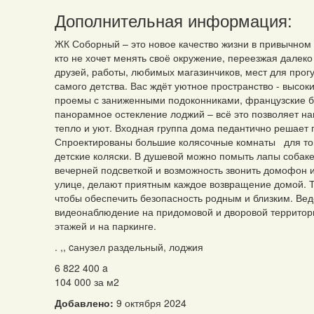
Дополнительная информация:
ЖК Соборный – это новое качество жизни в привычном 
кто не хочет менять своё окружение, переезжая далеко
друзей, работы, любимых магазинчиков, мест для прогул
самого детства. Вас ждёт уютное пространство - высок
проемы с заниженными подоконниками, французские б
панорамное остекление лоджий – всё это позволяет н
тепло и уют. Входная группа дома педантично решает
Спроектированы большие колясочные комнаты для тог
детские коляски. В душевой можно помыть лапы собаке
вечерней подсветкой и возможность звонить домофон из
улице, делают приятным каждое возвращение домой. Т
чтобы обеспечить безопасность родным и близким. Вед
видеонаблюдение на придомовой и дворовой территор
этажей и на паркинге.
. ,, cанузел раздельный, лоджия
6 822 400
a
104 000 за м
2
Добавлено:
9 октября 2024