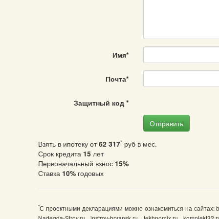
Имя
*
Почта
*
Защитный код
*
Отправить
*
Взять в ипотеку от
62 317
руб в мес.
Срок кредита
15
лет
Первоначальный взнос
15%
Ставка
10%
годовых
*
С проектными декларациями можно ознакомиться на сайтах: brsn.
Nadegda-Stroy.ru, instroy-bryansk.ru, tekhnomix.ru, komplekt32.