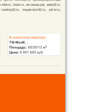
-mbk.ru, bisan.ru, жк-сказка.рф, saks32.ru,
, russtroy32.ru, mayak-dom32.ru, pik-br.ru,
Фроликова
Ольга
Геннадьевна
89307200021
2
-комнатная квартира
7/8-МонК
, ,
2
Площадь:
65/30/13 м
Цена:
6 801 600 руб.