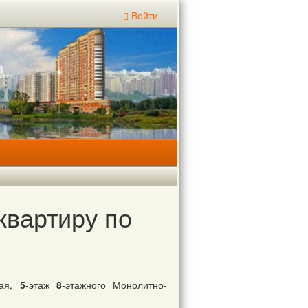
Войти
квартиру по
ная,
5
-этаж
8
-этажного Монолитно-