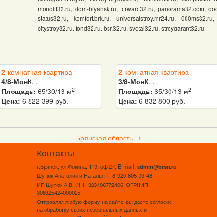
monolit32.ru, dom-bryansk.ru, forward32.ru, panorama32.com, ooo
status32.ru, komfort.brk.ru, universalstroy.mr24.ru, 000ms32.ru
citystroy32.ru, fond32.ru, bsr.32.ru, svetal32.ru, stroygarant32.ru
2
-комнатная квартира
2
-комнатная квартира
4/8-МонК
, ,
3/8-МонК
, ,
2
2
Площадь:
65/30/13 м
Площадь:
65/30/13 м
Цена:
6 822 399 руб.
Цена:
6 832 800 руб.
Брянская область
→
Контакты
г.Брянск, ул.Фокина, 119, оф.27, E-mail:
admin@brsn.ru
Шутюк Анатолий и Наталья Т. 8-920-605-09-48
ИП Шутюк А.В. ИНН 323406772406, ОГРНИП
308325424000025
Отправляя любую форму на сайте, вы даете согласие
на обработку своих персональных данных и
соглашаетесь с
и