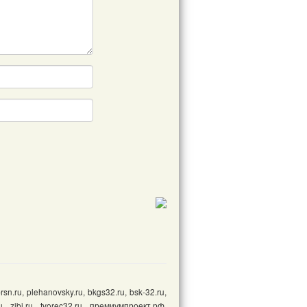
ru, plehanovsky.ru, bkgs32.ru, bsk-32.ru,
ru, zjbi.ru, tvorec32.ru, премиумпроект.рф,