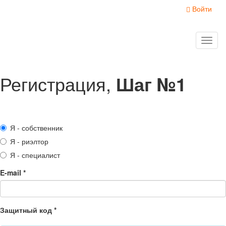
Войти
Toggl
naviga
Регистрация,
Шаг №1
Я - собственник
Я - риэлтор
Я - специалист
E-mail
*
Защитный код
*