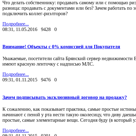
Что делать собственнику: продавать самому или с помощью риэ
разница: продавать с документами или без? Зачем работать по
подключить коллег-риэлторов?
Подробнее...
08:31, 11.05.2016
9428
0
Внимание! Объекты с 0% комиссией для Покупателя
Уважаемые, посетители сайта Брянский сервер недвижимости BR
имеют красную ленточку с надписью МЛС.
Подробнее...
09:31, 01.11.2015
9476
0
Зачем подписывать эксклюзивный договор на продажу?
К сожалению, как показывает практика, самые простые истины
начинают с пеной у рта нести такую околесицу, что диву даешьс
простые, самые элементарные вещи. Сегодня буду (в который у
Подробнее...
08:31, 01.11.2015
9291
0