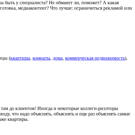
ны быть у специалиста? Не обманет ли, поможет? А какая
дготовка, медиаконтент? Что лучше: ограничиться рекламой или
ицы (
квартиры
,
комнаты
,
дома
,
коммерческая недвижимость
),
 там до клиентов! Иногда и некоторые коллеги-риэлторы
оду, что надо объяснять, объяснять и еще раз объяснять самые
аже квартиры.