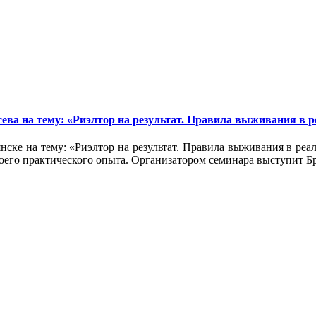
ева на тему: «Риэлтор на результат. Правила выживания в р
янске на тему: «Риэлтор на результат. Правила выживания в реа
воего практического опыта. Организатором семинара выступит 