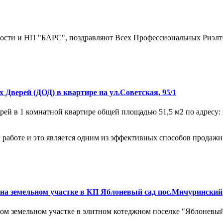
сти и НП "БАРС", поздравляют Всех Профессиональных Риэлтор
х Дверей (ДОД) в квартире на ул.Советская, 95/1
ей в 1 комнатной квартире общей площадью 51,5 м2 по адресу: г.
работе и это является одним из эффективных способов продажи 
) на земельном участке в КП Яблоневый сад пос.Мичуринский
м земельном участке в элитном котеджном поселке "Яблоневый