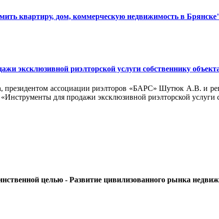
рмить квартиру, дом, коммерческую недвижимость в Брянске
дажи эксклюзивной риэлторской услуги собственнику объект
ка, президентом ассоциации риэлторов «БАРС» Шутюк А.В. и 
«Инструменты для продажи эксклюзивной риэлторской услуги 
динственной целью - Развитие цивилизованного рынка недви