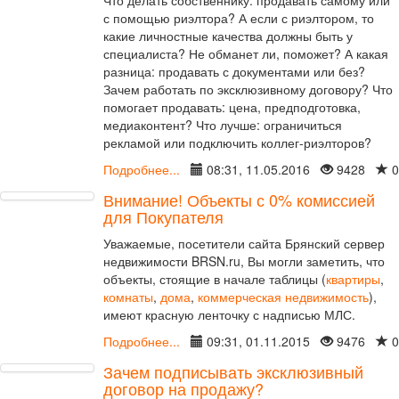
Что делать собственнику: продавать самому или
с помощью риэлтора? А если с риэлтором, то
какие личностные качества должны быть у
специалиста? Не обманет ли, поможет? А какая
разница: продавать с документами или без?
Зачем работать по эксклюзивному договору? Что
помогает продавать: цена, предподготовка,
медиаконтент? Что лучше: ограничиться
рекламой или подключить коллег-риэлторов?
Подробнее...
08:31, 11.05.2016
9428
0
Внимание! Объекты с 0% комиссией
для Покупателя
Уважаемые, посетители сайта Брянский сервер
недвижимости BRSN.ru, Вы могли заметить, что
объекты, стоящие в начале таблицы (
квартиры
,
комнаты
,
дома
,
коммерческая недвижимость
),
имеют красную ленточку с надписью МЛС.
Подробнее...
09:31, 01.11.2015
9476
0
Зачем подписывать эксклюзивный
договор на продажу?