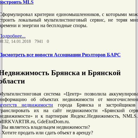
построить MLS
Сформулировал критерии единомышленников, с которыми мож
строить локальный мультилистинговый сервис, не теряя мно
времени и энергии на бесплодные споры.
Подробнее...
08:32, 14.01.2018
7941
0
Посмотреть все новости Ассоциации Риэлторов БАРС
Недвижимость Брянска и Брянской
области
Мультилистинговая система «Центр» позволила аккумулирова
информацию об объектах недвижимости от многочисленн
агентств недвижимости
города Брянска и застройщиков
транслировать их на сайт недвижимости «Брянский серв
недвижимости» и к партнерам Яндекс.Недвижимость, NMLS.r
MIRKVARTIR.ru, GdeEtotDom.ru.
- Вы являетесь владельцем недвижимости?
- Хотите продать или сдать объект в аренду?