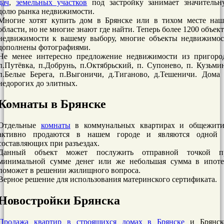
дач
,
земельных участков
под застройку занимает значительн
долю рынка недвижимости.
Многие хотят купить дом в Брянске или в тихом месте наш
области, но не многие знают где найти. Теперь более 1200 объек
недвижимости к вашему выбору, многие объекты недвижимос
дополнены фотографиями.
Не менее интересно предложение недвижимости из пригород
п.Путёвка, п.Добрунь, п.Октябрьский, п. Супонево, п. Кузьми
п.Белые Берега, п.Выгоничи, д.Тиганово, д.Тешеничи. Дома
недорогих до элитных.
Комнаты в Брянске
Отдельные
комнаты
в коммунальных квартирах и общежити
активно продаются в нашем городе и являются одной 
составляющих при разъездах.
Данный объект может послужить отправной точкой п
минимальной сумме денег или же небольшая сумма в ипоте
поможет в решении жилищного вопроса.
Верное решение для использования материнского сертификата.
Новостройки Брянска
Продажа квартир в строящихся домах в Брянске
и Брянск