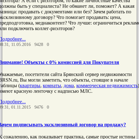
риэлтора? А если с риэлтором, то какие личностные качества
должны быть у специалиста? Не обманет ли, поможет? А какая
разница: продавать с документами или без? Зачем работать по
эксклюзивному договору? Что помогает продавать: цена,
предподготовка, медиаконтент? Что лучше: ограничиться реклам
или подключить коллег-риэлторов?
Подробнее...
08:31, 11.05.2016
9428
0
Внимание! Объекты с 0% комиссией для Покупателя
Уважаемые, посетители сайта Брянский сервер недвижимости
BRSN.ru, Вы могли заметить, что объекты, стоящие в начале
таблицы (
квартиры
,
комнаты
,
дома
,
коммерческая недвижимость
имеют красную ленточку с надписью МЛС.
Подробнее...
09:31, 01.11.2015
9476
0
Зачем подписывать эксклюзивный договор на продажу?
К сожалению, как показывает практика, самые простые истины