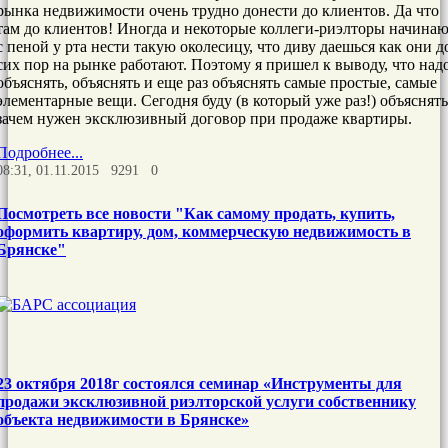
рынка недвижимости очень трудно донести до клиентов. Да что
там до клиентов! Иногда и некоторые коллеги-риэлторы начина
с пеной у рта нести такую околесицу, что диву даешься как они д
сих пор на рынке работают. Поэтому я пришел к выводу, что над
объяснять, объяснять и еще раз объяснять самые простые, самые
элементарные вещи. Сегодня буду (в который уже раз!) объяснять
зачем нужен эксклюзивный договор при продаже квартиры.
Подробнее...
08:31, 01.11.2015
9291
0
Посмотреть все новости "Как самому продать, купить,
оформить квартиру, дом, коммерческую недвижимость в
Брянске"
23 октября 2018г состоялся семинар «Инструменты для
продажи эксклюзивной риэлторской услуги собственнику
объекта недвижимости в Брянске»