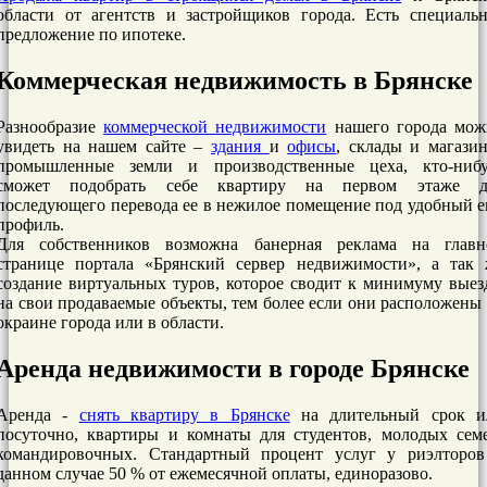
области от агентств и застройщиков города. Есть специаль
предложение по ипотеке.
Коммерческая недвижимость в Брянске
Разнообразие
коммерческой недвижимости
нашего города мож
увидеть на нашем сайте –
здания
и
офисы
, склады и магази
промышленные земли и производственные цеха, кто-нибу
сможет подобрать себе квартиру на первом этаже д
последующего перевода ее в нежилое помещение под удобный 
профиль.
Для собственников возможна банерная реклама на главн
странице портала «Брянский сервер недвижимости», а так 
создание виртуальных туров, которое сводит к минимуму вые
на свои продаваемые объекты, тем более если они расположены
окраине города или в области.
Аренда недвижимости в городе Брянске
Аренда -
снять квартиру в Брянске
на длительный срок и
посуточно, квартиры и комнаты для студентов, молодых сем
командировочных. Стандартный процент услуг у риэлторов
данном случае 50 % от ежемесячной оплаты, единоразово.