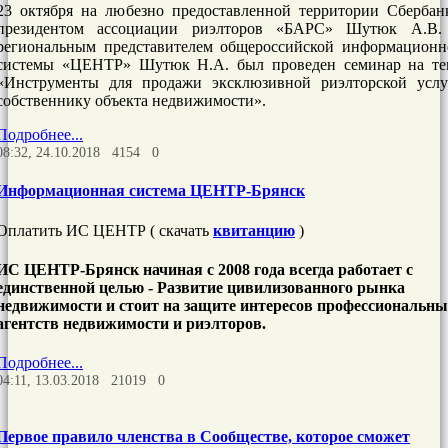
23 октября на любезно предоставленной территории Сбербан
президентом ассоциации риэлторов «БАРС» Шутюк А.В.
региональным представителем общероссийской информационн
системы «ЦЕНТР» Шутюк Н.А. был проведен семинар на те
«Инструменты для продажи эксклюзивной риэлторской услу
собственнику объекта недвижимости».
Подробнее...
08:32, 24.10.2018
4154
0
Информационная система ЦЕНТР-Брянск
Оплатить ИС ЦЕНТР ( скачать
квитанцию
)
ИС ЦЕНТР-Брянск начиная с 2008 года всегда работает с
единственной целью - Развитие цивилизованного рынка
недвижимости и стоит на защите интересов профессиональны
агентств недвижимости и риэлторов.
Подробнее...
04:11, 13.03.2018
21019
0
Первое правило членства в Сообществе, которое сможет