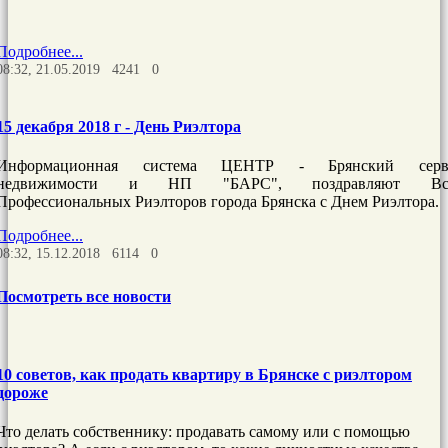
Подробнее...
08:32, 21.05.2019
4241
0
15 декабря 2018 г - День Риэлтора
Информационная система ЦЕНТР - Брянский серв
недвижимости и НП "БАРС", поздравляют Вс
Профессиональных Риэлторов города Брянска с Днем Риэлтора.
Подробнее...
08:32, 15.12.2018
6114
0
Посмотреть все новости
10 советов, как продать квартиру в Брянске с риэлтором
дороже
Что делать собственнику: продавать самому или с помощью