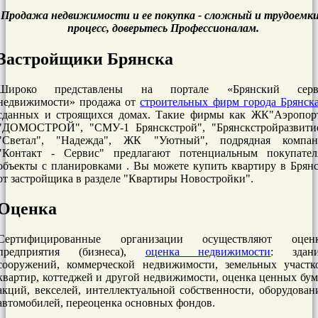
Продажа недвижимости и ее покупка - сложный и трудоемк
процесс, доверьтесь Профессионалам.
Застройщики Брянска
Широко представлены на портале «Брянский серв
недвижимости» продажа от
строительных фирм города Брянск
сданных и строящихся домах. Такие фирмы как ЖК"Аэропорт
"ДОМОСТРОЙ", "СМУ-1 Брянскстрой", "Брянскстройразвитие
"Светал", "Надежда", ЖК "Уютный", подрядная компан
"Контакт - Сервис" предлагают потенциальным покупател
объекты с планировками . Вы можете купить квартиру в Брян
от застройщика в разделе "Квартиры Новостройки".
Оценка
Сертифицированные организации осуществляют оценк
предприятия (бизнеса),
оценка недвижимости
: здани
сооружений, коммерческой недвижимости, земельных участко
квартир, коттеджей и другой недвижимости, оценка ценных бум
акций, векселей, интеллектуальной собственности, оборудован
автомобилей, переоценка основных фондов.