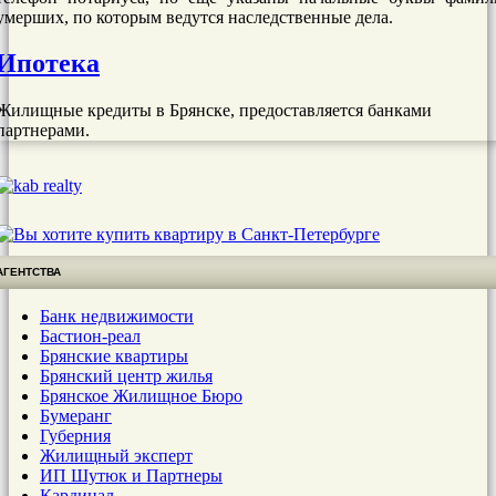
умерших, по которым ведутся наследственные дела.
Ипотека
Жилищные кредиты в Брянске, предоставляется банками
партнерами.
АГЕНТСТВА
Банк недвижимости
Бастион-реал
Брянские квартиры
Брянский центр жилья
Брянское Жилищное Бюро
Бумеранг
Губерния
Жилищный эксперт
ИП Шутюк и Партнеры
Кардинал