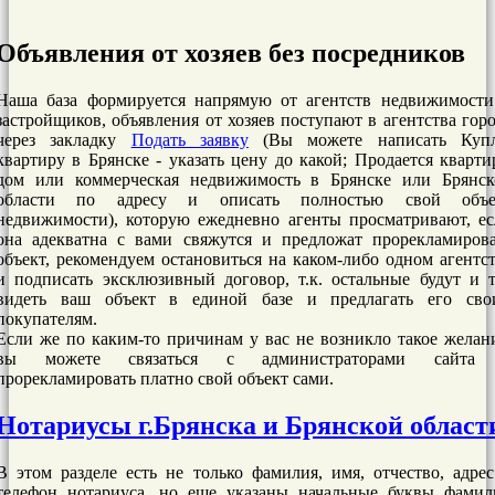
Объявления от хозяев без посредников
Наша база формируется напрямую от агентств недвижимости
застройщиков, объявления от хозяев поступают в агентства гор
через закладку
Подать заявку
(Вы можете написать Куп
квартиру в Брянске - указать цену до какой; Продается кварти
дом или коммерческая недвижимость в Брянске или Брянск
области по адресу и описать полностью свой объе
недвижимости), которую ежедневно агенты просматривают, е
она адекватна с вами свяжутся и предложат прорекламирова
объект, рекомендуем остановиться на каком-либо одном агентс
и подписать эксклюзивный договор, т.к. остальные будут и 
видеть ваш объект в единой базе и предлагать его сво
покупателям.
Если же по каким-то причинам у вас не возникло такое желан
вы можете связаться с администраторами сайта
прорекламировать платно свой объект сами.
Нотариусы г.Брянска и Брянской област
В этом разделе есть не только фамилия, имя, отчество, адре
телефон нотариуса, но еще указаны начальные буквы фамил