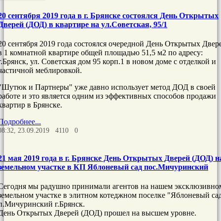
20 сентября 2019 года в г. Брянске состоялся День Открытых
Дверей (ДОД) в квартире на ул.Советская, 95/1
20 сентября 2019 года состоялся очередной День Открытых Двер
в 1 комнатной квартире общей площадью 51,5 м2 по адресу:
г.Брянск, ул. Советская дом 95 корп.1 в новом доме с отделкой и
частичной меблировкой.
"Шутюк и Партнеры" уже давно использует метод ДОД в своей
работе и это является одним из эффективных способов продажи
квартир в Брянске.
Подробнее...
08:32, 23.09.2019
4110
0
21 мая 2019 года в г. Брянске День Открытых Дверей (ДОД) н
земельном участке в КП Яблоневый сад пос.Мичуринский
Сегодня мы радушно принимали агентов на нашем эксклюзивно
земельном участке в элитном котеджном поселке "Яблоневый са
п.Мичуринский г.Брянск.
День Открытых Дверей (ДОД) прошел на высшем уровне.