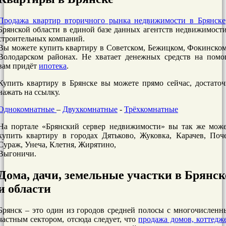
Продажа квартир вторичного рынка недвижимости в Брянске
Брянской области в единой базе данных агентств недвижимост
строительных компаний.
Вы можете купить квартиру в Советском, Бежицком, Фокинско
Володарском районах. Не хватает денежных средств на помо
вам придёт
ипотека
.
Купить квартиру в Брянске вы можете прямо сейчас, достато
нажать на ссылку.
Однокомнатные
–
Двухкомнатные
-
Трёхкомнатные
На портале «Брянский сервер недвижимости» вы так же може
купить квартиру в городах Дятьково, Жуковка, Карачев, Поч
Сураж, Унеча, Клетня, Жирятино,
Выгоничи.
Дома, дачи, земельные участки в Брянск
и области
Брянск – это один из городов средней полосы с многочислен
частным сектором, отсюда следует, что
продажа домов, коттедж