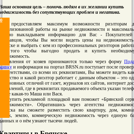
Наша основная цель – помочь людям в их желании купить
недвижимость без сопутствующих проблем и негатива.
0
Мы предоставляем максимум возможности риэлторам д
цивилизованной работы на рынке недвижимости и максималь
удобно выкладываем информацию для Вас - Покупателей
Продавцов, чтобы Вы могли видеть цены на недвижимость
Брянске и выбрать с кем из профессиональных риэлторов работ
для того чтобы выгодно продать и купить необходим
недвижимость.
Объявления от хозяев принимаются только через форму
Пода
заявку
и информация на портал BRSN.ru поступает после прове
ее агентствами, со всеми их реквизитами, Вы можете видеть ка
агентство и какой риэлтор работает с данным объектом – это о
из основных отличий от газет, журналов их сайтов, интернет до
объявлений, где в реквизитах продаваемого объекта указан теле
и еще какая-то Маша или Вася.
Выступить рекламной площадкой вам поможет «Брянский серв
недвижимости». Обратившись через агентства недвижимос
Брянска вы сможете разместить свою квартиру, дом, комнат
гараж, землю, коммерческую недвижимость через единую ба
данных и о нём узнают тысячи людей.
Квартиры в Брянске