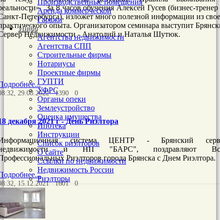
Производственные помещения
реальности». За 8 часов обучения Алексей Гусев (бизнес-тренер
Аренда коммерческой
Санкт-Петербурга), изложет много полезной информации из сво
Гаражи
практического опыта. Организатором семинара выступит Брянс
Инфо
Сервер Недвижимости - Анатолий и Наталья Шутюк.
Агентства недвижимости
Агентства СПП
Строительные фирмы
Нотариусы
Проектные фирмы
ГУПТИ
Подробнее...
УФРС
08:32, 29.08.2022
1390
0
Органы опеки
Землеустройство
Оценка имущества
18 декабря 2021 г - День Риэлтора
Ипотека
Инструкции
Информационная система ЦЕНТР - Брянский серв
Список риэлторов
недвижимости и НП "БАРС", поздравляют Вс
О сайте
Профессиональных Риэлторов города Брянска с Днем Риэлтора.
Ссылки по недвижимости
Недвижимость России
Подробнее...
Риэлторы
08:32, 15.12.2021
1601
0