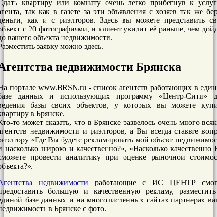
Сдать квартиру или комнату очень легко прибегнув к услуг
агента, так как в газете за эти объявления с хозяев так же бе
деньги, как и с риэлторов. Здесь вы можете представить с
объект с 20 фотографиями, и клиент увидит её раньше, чем дой
до вашего объекта недвижимости.
Разместить заявку можно здесь.
Агентства недвижимости Брянска
На портале www.BRSN.ru - список агентств работающих в еди
базе данных и использующих программу «Центр-Сити» д
ведения базы своих объектов, у которых вы можете купи
квартиру в Брянске.
Кто-то может сказать, что в Брянске развелось очень много вся
агентств недвижимости и риэлторов, а Вы всегда ставьте воп
риэлтору «Где Вы будете рекламировать мой объект недвижимо
и насколько широко и качественно?», «Насколько качественно
сможете провести аналитику при оценке рыночной стоимос
объекта?».
Агентства недвижимости
работающие с ИС ЦЕНТР смог
предоставить большую и качественную рекламу, разместить
единой базе данных и на многочисленных сайтах партнерах в
недвижимость в Брянске с фото.