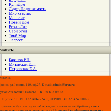
КупиДом
Лидер Недвижимость
Мир квартир
Монолит
Новый Дом
Риэлт-Лит
Свой Угол
Твой Мир
Эверест
РИЭЛТОРЫ
Баранов Р.Н.
Митянская Е.Л.
Петровская Е.А.
онтакты
Брянск, ул.Фокина, 119, оф.27, E-mail:
admin@brsn.ru
утюк Анатолий и Наталья Т. 8-920-605-09-48
П Шутюк А.В. ИНН 323406772406, ОГРНИП 308325424000025
тправляя любую форму на сайте, вы даете согласие на обработку своих
ерсональных данных и соглашаетесь с
и
Политикой конфеденциальности