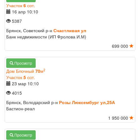
Участок
6
сот.
16 апр
10:10
5387
Брянск, Советский р-н
Счастливая ул
Банк недвижимости (ИП Фролова И.М)
699 000
Просмотр
2
Дом Блочный
70
м
Участок
5
сот.
23 мар
10:10
4015
Брянск, Володарский р-н
Розы Люксембург ул,25А
Бастион-реал
1 950 000
Просмотр