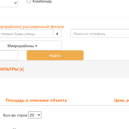
Комбинир.
микрорайоны) расширенный фильтр
x
Микрорайоны
Найти
ФИЛЬТРЫ
[
x
]
Площадь и описание объекта
Цена, р
Кол-во строк: